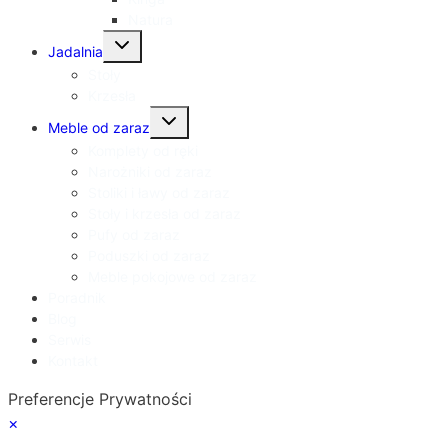
Natura
Przełącz
Jadalnia
menu
podrzędne
Stoły
Krzesła
Przełącz
Meble od zaraz
menu
podrzędne
Komplety od ręki
Narożniki od zaraz
Stoliki i ławy od zaraz
Stoły i krzesła od zaraz
Pufy od zaraz
Poduszki od zaraz
Meble pokojowe od zaraz
Poradnik
Blog
Serwis
Kontakt
Preferencje Prywatności
×