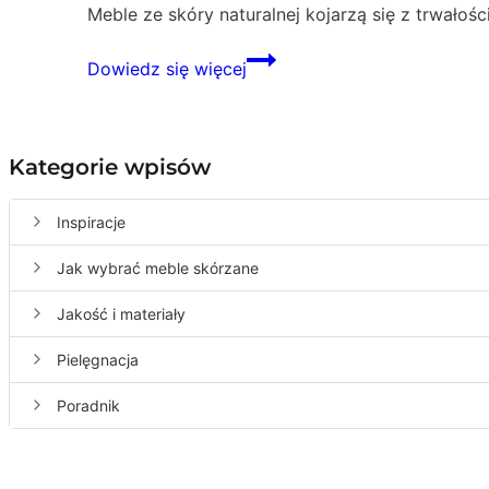
Meble ze skóry naturalnej kojarzą się z trwałośc
Meble
Dowiedz się więcej
ze
skóry
naturalnej
–
Kategorie wpisów
trwałość,
rodzaje
Inspiracje
skóry
i
Jak wybrać meble skórzane
co
Jakość i materiały
wpływa
na
Pielęgnacja
jakość
Poradnik