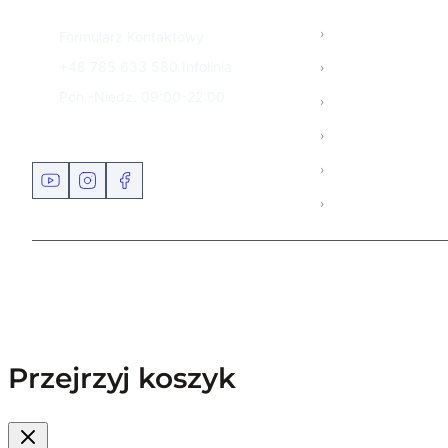
SZYBKI KONTAKT
Meble
Formularz Kontaktowy
Salon
+48 785 633 580
Infolinia
Pon.-Niedz. 09:00-22:00
Meble od zaraz
Blog
NASZE PROFILE
Salony
Kontakt
Przejrzyj koszyk