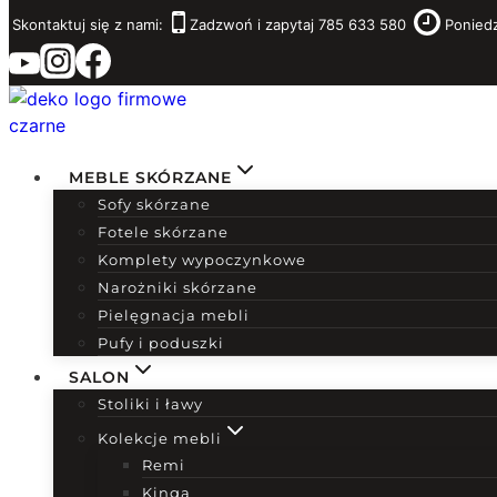
Przejdź
Skontaktuj się z nami:
Zadzwoń i zapytaj 785 633 580
Poniedz
do
treści
MEBLE SKÓRZANE
Sofy skórzane
Fotele skórzane
Komplety wypoczynkowe
Narożniki skórzane
Pielęgnacja mebli
Pufy i poduszki
SALON
Stoliki i ławy
Kolekcje mebli
Remi
Kinga