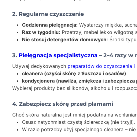
2.
Regularne czyszczenie
Codzienna pielęgnacja:
Wystarczy miękka, sucha 
Raz w tygodniu:
Przetrzyj mebel lekko wilgotną sz
Nie stosuj detergentów domowych:
Środki typu
3.
Pielęgnacja specjalistyczna
– 2–4 razy w 
Używaj dedykowanych
preparatów do czyszczenia i 
cleanera (czyści skórę z tłuszczu i osadów)
kondycjonera (nawilża, zmiękcza i zabezpiecz
Wybieraj produkty bez silikonów, alkoholu i rozpuszc
4.
Zabezpiecz skórę przed plamami
Choć skóra naturalna jest mniej podatna na wchłanian
Osusz natychmiast czystą ściereczką (nie trzyj!).
W razie potrzeby użyj specjalnego cleanera – nie