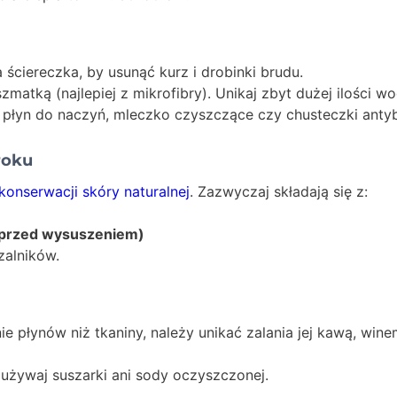
ściereczka, by usunąć kurz i drobinki brudu.
matką (najlepiej z mikrofibry). Unikaj zbyt dużej ilości wo
 płyn do naczyń, mleczko czyszczące czy chusteczki antyb
roku
konserwacji skóry naturalnej
. Zazwyczaj składają się z:
a przed wysuszeniem)
zalników.
ie płynów niż tkaniny, należy unikać zalania jej kawą, wi
 używaj suszarki ani sody oczyszczonej.