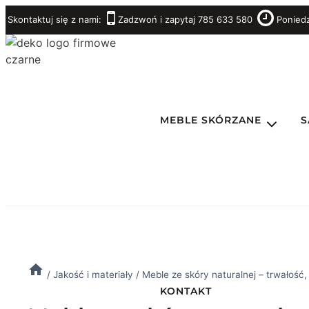
Przejdź
Skontaktuj się z nami:
Zadzwoń i zapytaj 785 633 580
Poniedz
do
treści
MEBLE SKÓRZANE
S
/
Jakość i materiały
/
Meble ze skóry naturalnej – trwałość,
KONTAKT