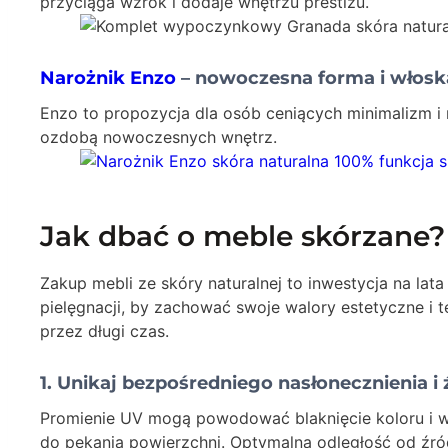
przyciąga wzrok i dodaje wnętrzu prestiżu.
Narożnik Enzo
– nowoczesna forma i włosk
Enzo to propozycja dla osób ceniących minimalizm i 
ozdobą nowoczesnych wnętrz.
Jak dbać o meble skórzane?
Zakup mebli ze skóry naturalnej to inwestycja na la
pielęgnacji, by zachować swoje walory estetyczne i 
przez długi czas.
1.
Unikaj bezpośredniego nasłonecznienia i ź
Promienie UV mogą powodować blaknięcie koloru i wys
do pękania powierzchni. Optymalna odległość od źród