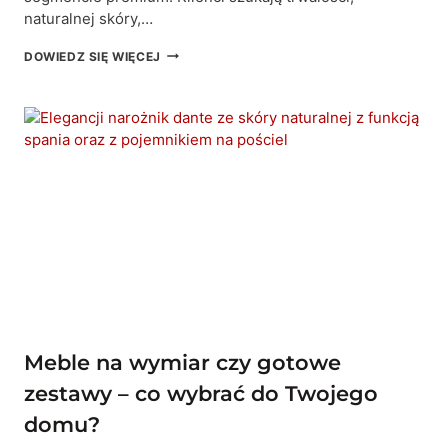
naturalnej skóry,…
NAJLEPSZE
DOWIEDZ SIĘ WIĘCEJ
NAROŻNIKI
SKÓRZANE
2026
–
RANKING
MODELI,
PORÓWNANIE
I
PORADNIK
EKSPERTA
Meble na wymiar czy gotowe
zestawy – co wybrać do Twojego
domu?