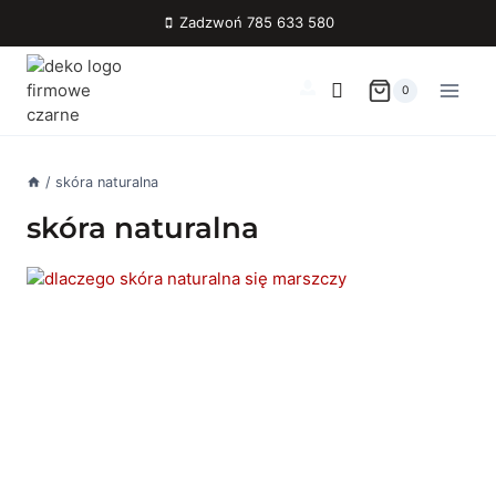
Przejdź
Zadzwoń 785 633 580
do
treści
0
/
skóra naturalna
skóra naturalna