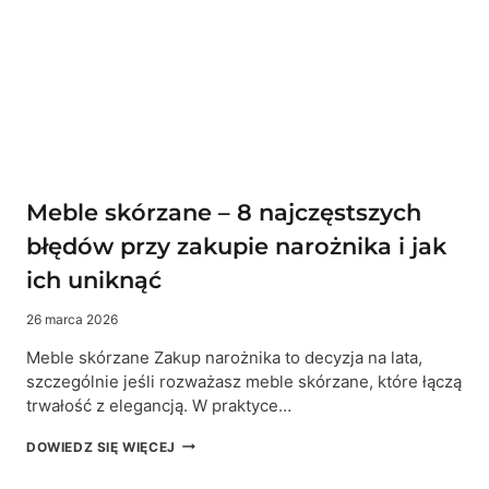
CENĘ
I
GDZIE
KRYJĄ
SIĘ
UKRYTE
KOSZTY
Meble skórzane – 8 najczęstszych
błędów przy zakupie narożnika i jak
ich uniknąć
26 marca 2026
Meble skórzane Zakup narożnika to decyzja na lata,
szczególnie jeśli rozważasz meble skórzane, które łączą
trwałość z elegancją. W praktyce…
MEBLE
DOWIEDZ SIĘ WIĘCEJ
SKÓRZANE
–