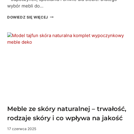
wybór mebli do…
SKÓRZANY
DOWIEDZ SIĘ WIĘCEJ
NAROŻNIK
W
SALONIE
–
5
POWODÓW,
DLA
KTÓRYCH
WARTO
GO
WYBRAĆ
Meble ze skóry naturalnej – trwałość,
rodzaje skóry i co wpływa na jakość
17 czerwca 2025