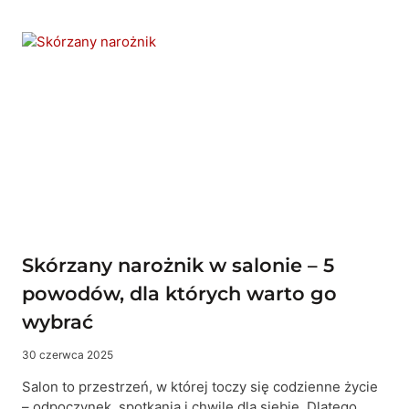
DLA
ALERGIKÓW
I
RODZIN
Z
DZIEĆMI
–
8
POWODÓW,
KTÓRE
MAJĄ
ZNACZENIE
Skórzany narożnik w salonie – 5
powodów, dla których warto go
wybrać
30 czerwca 2025
Salon to przestrzeń, w której toczy się codzienne życie
– odpoczynek, spotkania i chwile dla siebie. Dlatego