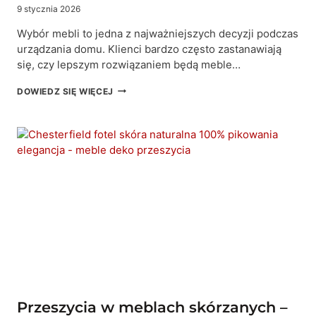
9 stycznia 2026
Wybór mebli to jedna z najważniejszych decyzji podczas
urządzania domu. Klienci bardzo często zastanawiają
się, czy lepszym rozwiązaniem będą meble…
MEBLE
DOWIEDZ SIĘ WIĘCEJ
NA
WYMIAR
CZY
GOTOWE
ZESTAWY
–
CO
WYBRAĆ
DO
TWOJEGO
DOMU?
Przeszycia w meblach skórzanych –