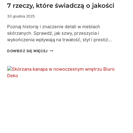
7 rzeczy, które świadczą o jakości
30 grudnia 2025
Poznaj historię i znaczenie detali w meblach
skórzanych. Sprawdź, jak szwy, przeszycia i
wykończenia wpływają na trwałość, styl i prestiż…
PRZESZYCIA
DOWIEDZ SIĘ WIĘCEJ
W
MEBLACH
SKÓRZANYCH
–
7
RZECZY,
KTÓRE
ŚWIADCZĄ
O
JAKOŚCI