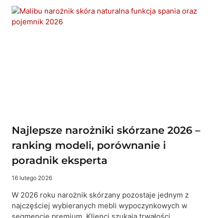
8
NAJCZĘSTSZYCH
BŁĘDÓW
PRZY
ZAKUPIE
NAROŻNIKA
I
JAK
ICH
UNIKNĄĆ
Najlepsze narożniki skórzane 2026 –
ranking modeli, porównanie i
poradnik eksperta
16 lutego 2026
W 2026 roku narożnik skórzany pozostaje jednym z
najczęściej wybieranych mebli wypoczynkowych w
segmencie premium. Klienci szukają trwałości,