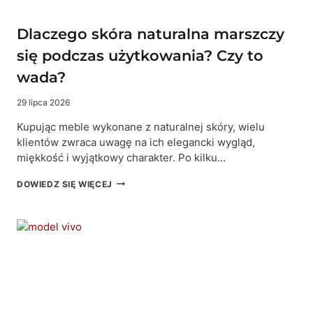
Dlaczego skóra naturalna marszczy
się podczas użytkowania? Czy to
wada?
29 lipca 2026
Kupując meble wykonane z naturalnej skóry, wielu
klientów zwraca uwagę na ich elegancki wygląd,
miękkość i wyjątkowy charakter. Po kilku…
DLACZEGO
DOWIEDZ SIĘ WIĘCEJ
SKÓRA
NATURALNA
MARSZCZY
SIĘ
PODCZAS
UŻYTKOWANIA?
CZY
TO
WADA?