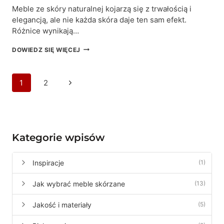
Meble ze skóry naturalnej kojarzą się z trwałością i
elegancją, ale nie każda skóra daje ten sam efekt.
Różnice wynikają…
MEBLE
DOWIEDZ SIĘ WIĘCEJ
ZE
SKÓRY
NATURALNEJ
Nawigacja
Następna
1
2
–
TRWAŁOŚĆ,
strony
strona
RODZAJE
SKÓRY
I
CO
Kategorie wpisów
WPŁYWA
NA
JAKOŚĆ
Inspiracje
(1)
Jak wybrać meble skórzane
(13)
Jakość i materiały
(5)