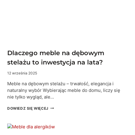
RESTAURACJACH.
JAK
DOBRAĆ,
EKSPLOATOWAĆ
I
UZASADNIĆ
WYBÓR?
Dlaczego meble na dębowym
stelażu to inwestycja na lata?
12 września 2025
Meble na dębowym stelażu – trwałość, elegancja i
naturalny wybór Wybierając meble do domu, liczy się
nie tylko wygląd, ale…
DLACZEGO
DOWIEDZ SIĘ WIĘCEJ
MEBLE
NA
DĘBOWYM
STELAŻU
TO