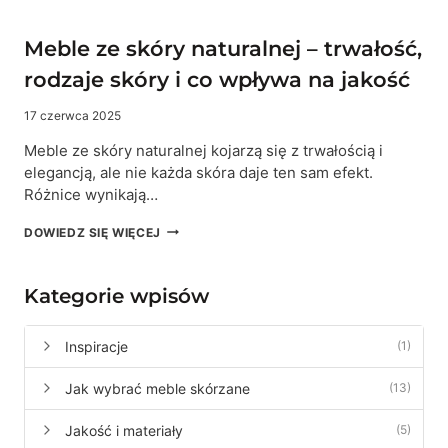
Meble ze skóry naturalnej – trwałość,
rodzaje skóry i co wpływa na jakość
17 czerwca 2025
Meble ze skóry naturalnej kojarzą się z trwałością i
elegancją, ale nie każda skóra daje ten sam efekt.
Różnice wynikają…
MEBLE
DOWIEDZ SIĘ WIĘCEJ
ZE
SKÓRY
NATURALNEJ
Kategorie wpisów
–
TRWAŁOŚĆ,
RODZAJE
Inspiracje
(1)
SKÓRY
I
Jak wybrać meble skórzane
(13)
CO
WPŁYWA
NA
Jakość i materiały
(5)
JAKOŚĆ