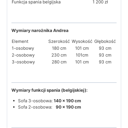
Funkcja spania belgijska
1 200 zł
Wymiary narożnika Andrea
Element
Szerokość
Wysokość
Głębokość
1-osobowy
180 cm
101 cm
93 cm
2-osobowy
230 cm
101cm
93 cm
3-osobowy
280 cm
101 cm
93 cm
Wymiary funkcji spania (belgijskiej):
Sofa 3-osobowa:
140 × 190 cm
Sofa 2-osobowa:
90 × 190 cm