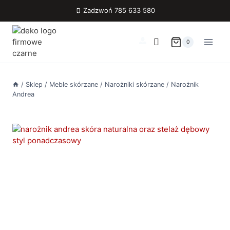
Przejdź
Zadzwoń 785 633 580
do
treści
0
/
Sklep
/
Meble skórzane
/
Narożniki skórzane
/
Narożnik
Andrea