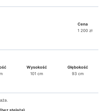
Cena
1 200 zł
ość
Wysokość
Głębokość
cm
101 cm
93 cm
aża.
(bez stelaża)