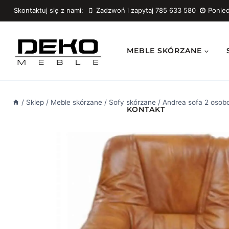
Przejdź
Skontaktuj się z nami:
Zadzwoń i zapytaj 785 633 580
Ponied
do
treści
MEBLE SKÓRZANE
/
Sklep
/
Meble skórzane
/
Sofy skórzane
/
Andrea sofa 2 osob
KONTAKT