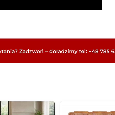
tania? Zadzwoń – doradzimy tel: +48 785 