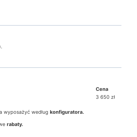
.
Cena
3 650 zł
na wyposażyć według
konfiguratora.
iwe
rabaty.