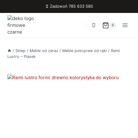
Przejdź
Zadzwoń 785 633 580
do
treści
0
/
Sklep
/
Meble od zaraz
/
Meble pokojowe od ręki
/
Remi
Lustro – Piasek