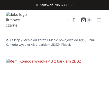
Przejdź
Zadzwoń 785 633 580
do
treści
0
/
Sklep
/
Meble od zaraz
/
Meble pokojowe od ręki
/
Remi
Komoda wysoka 4S z barkiem 2DSZ- Piasek