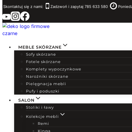
Przejdź
Skontaktuj się z nami:
Zadzwoń i zapytaj 785 633 580
Poniedz
do
treści
MEBLE SKÓRZANE
Sofy skórzane
Fotele skórzane
Komplety wypoczynkowe
Narożniki skórzane
Pielęgnacja mebli
Pufy i poduszki
SALON
Stoliki i ławy
Kolekcje mebli
Remi
Kinga