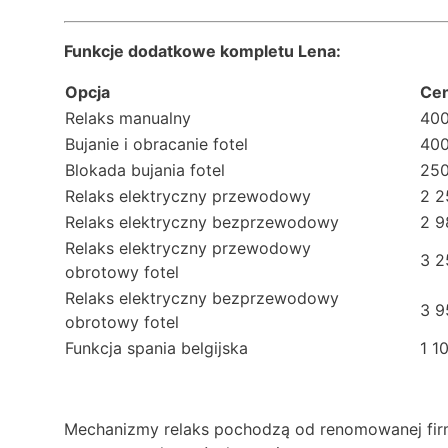
Funkcje dodatkowe kompletu Lena:
Opcja
Ce
Relaks manualny
400
Bujanie i obracanie fotel
400
Blokada bujania fotel
250
Relaks elektryczny przewodowy
2 2
Relaks elektryczny bezprzewodowy
2 9
Relaks elektryczny przewodowy
3 2
obrotowy fotel
Relaks elektryczny bezprzewodowy
3 9
obrotowy fotel
Funkcja spania belgijska
1 1
Mechanizmy relaks pochodzą od renomowanej firmy