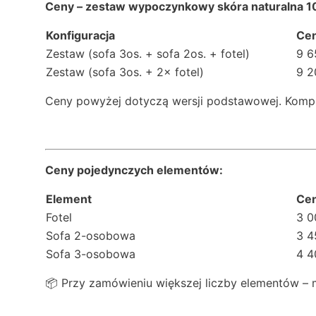
Ceny – zestaw wypoczynkowy skóra naturalna 
Konfiguracja
Ce
Zestaw (sofa 3os. + sofa 2os. + fotel)
9 6
Zestaw (sofa 3os. + 2× fotel)
9 2
Ceny powyżej dotyczą wersji podstawowej. Kom
Ceny pojedynczych elementów:
Element
Ce
Fotel
3 0
Sofa 2-osobowa
3 4
Sofa 3-osobowa
4 4
📦 Przy zamówieniu większej liczby elementów –