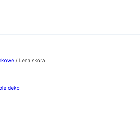
nkowe
/
Lena skóra