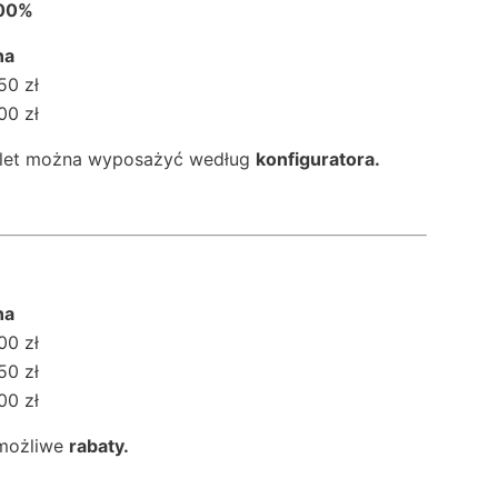
100%
na
50 zł
00 zł
plet można wyposażyć według
konfiguratora.
na
00 zł
50 zł
00 zł
 możliwe
rabaty.