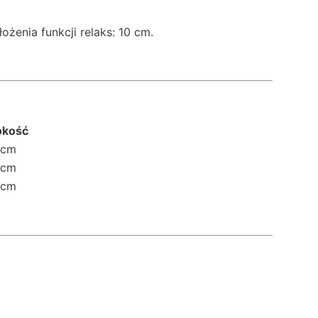
żenia funkcji relaks: 10 cm.
okość
 cm
 cm
 cm