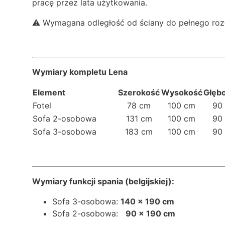
pracę przez lata użytkowania.
⚠️ Wymagana odległość od ściany do pełnego rozło
Wymiary kompletu Lena
Element
Szerokość
Wysokość
Głęb
Fotel
78 cm
100 cm
90
Sofa 2-osobowa
131 cm
100 cm
90
Sofa 3-osobowa
183 cm
100 cm
90
Wymiary funkcji spania (belgijskiej):
Sofa 3-osobowa:
140 × 190 cm
Sofa 2-osobowa:
90 × 190 cm