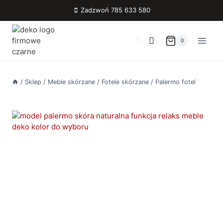
Przejdź
Zadzwoń 785 633 580
do
treści
0
/
Sklep
/
Meble skórzane
/
Fotele skórzane
/
Palermo fotel