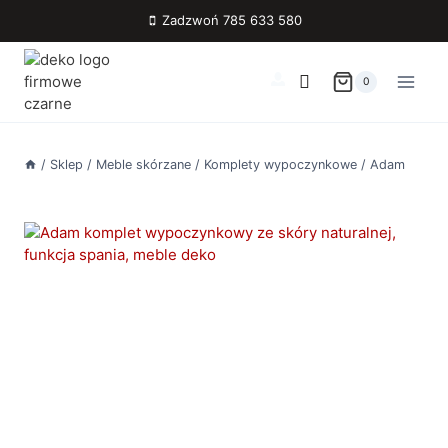
Przejdź
Zadzwoń 785 633 580
do
treści
0
/
Sklep
/
Meble skórzane
/
Komplety wypoczynkowe
/
Adam