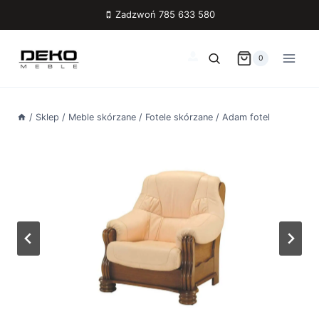
Przejdź
Zadzwoń 785 633 580
do
treści
0
/
Sklep
/
Meble skórzane
/
Fotele skórzane
/
Adam fotel