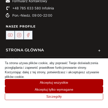
Formularz Kontaktowy
+48 785 633 580
Infolinia
Pon.-Niedz. 09:00-22:00
NASZE PROFILE
+
STRONA GŁÓWNA
+
MEBLE
Ta strona używa plików cookie, aby poprawić Twoje doświadczenia
przeglądania i zapewnić prawidłowe funkcjonowanie strony.
+
KONTAKT
Korzystając dalej z tej strony, potwierdzasz i akceptujesz używanie
plików cookie.
Akceptuj wszystkie
Akceptuj tylko wymagane
© 2024 Meble DEKO | Powered by
TREJKA
Szczegóły
Home
Sklep
Koszyk
Moje konto