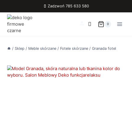
Przejdź
Zadzwoń 785 633 580
do
treści
0
/
Sklep
/
Meble skórzane
/
Fotele skórzane
/
Granada fotel