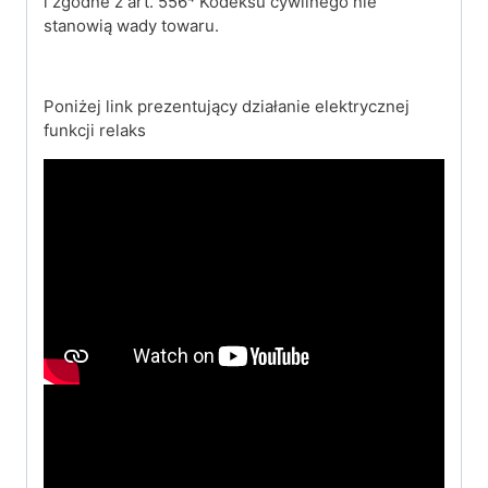
i zgodne z art. 556⁴ Kodeksu cywilnego nie
stanowią wady towaru.
Poniżej link prezentujący działanie elektrycznej
funkcji relaks