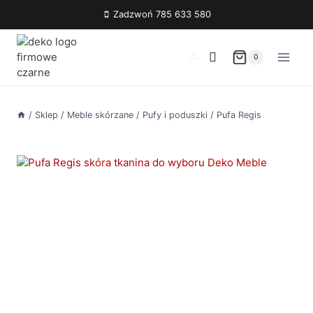
Przejdź
Zadzwoń 785 633 580
do
treści
0
/
Sklep
/
Meble skórzane
/
Pufy i poduszki
/
Pufa Regis