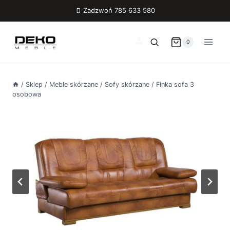
Przejdź
Zadzwoń 785 633 580
do
treści
0
/
Sklep
/
Meble skórzane
/
Sofy skórzane
/
Finka sofa 3
osobowa