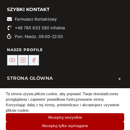
SZYBKI KONTAKT
Formularz Kontaktowy
+48 785 633 580
Infolinia
Pon.-Niedz. 09:00-22:00
NASZE PROFILE
+
STRONA GŁÓWNA
+
MEBLE
Ta strona używa plików cookie, aby poprawić Twoje doświadczenia
przeglądania i zapewnić prawidłowe funkcjonowanie strony.
+
KONTAKT
Korzystając dalej z tej strony, potwierdzasz i akceptujesz używanie
plików cookie.
Akceptuj wszystkie
Akceptuj tylko wymagane
© 2024 Meble DEKO | Powered by
TREJKA