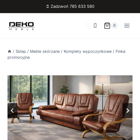
Przejdź
Zadzwoń 785 633 580
do
treści
0
/
Sklep
/
Meble skórzane
/
Komplety wypoczynkowe
/
Finka
promocyjna