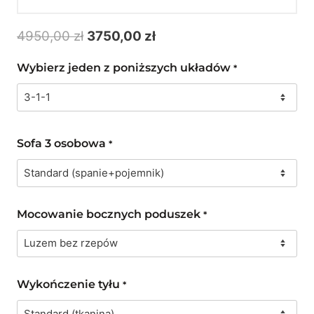
Pierwotna
Aktualna
4950,00
zł
3750,00
zł
cena
cena
Wybierz jeden z poniższych układów
*
wynosiła:
wynosi:
4950,00 zł.
3750,00 zł.
Sofa 3 osobowa
*
Mocowanie bocznych poduszek
*
Wykończenie tyłu
*