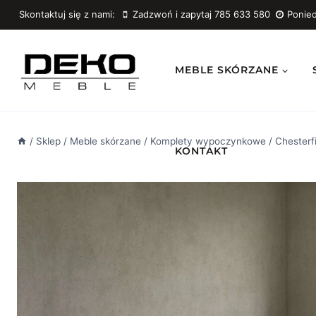
Przejdź
Skontaktuj się z nami:
Zadzwoń i zapytaj 785 633 580
Ponied
do
treści
MEBLE SKÓRZANE
/
Sklep
/
Meble skórzane
/
Komplety wypoczynkowe
/
Chesterf
KONTAKT