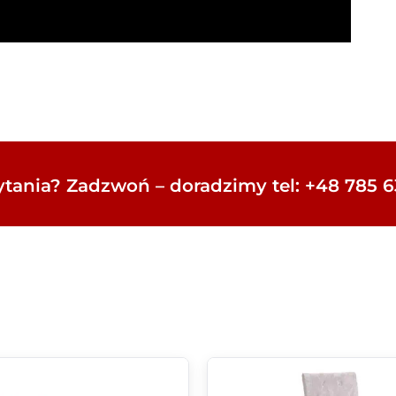
tania? Zadzwoń – doradzimy tel: +48 785 