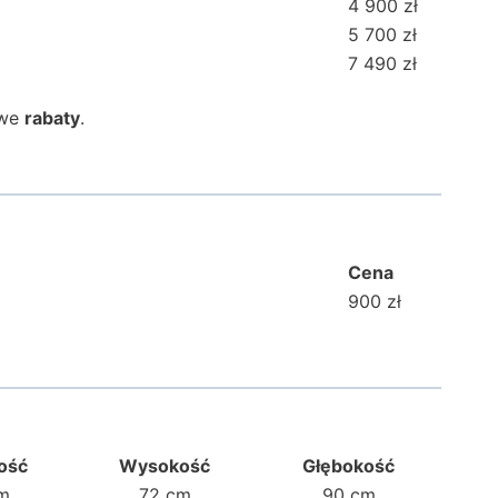
4 900 zł
5 700 zł
7 490 zł
iwe
rabaty
.
Cena
900 zł
ość
Wysokość
Głębokość
cm
72 cm
90 cm