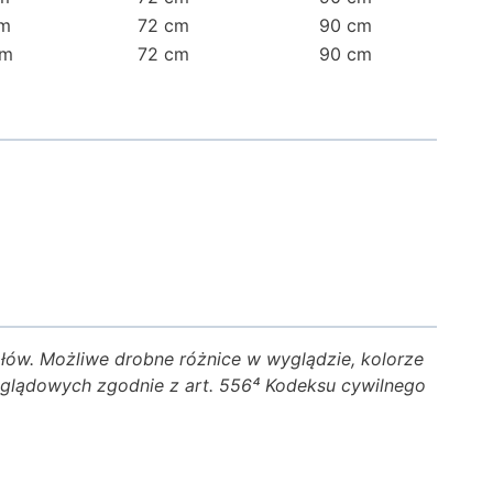
cm
72 cm
90 cm
cm
72 cm
90 cm
ałów. Możliwe drobne różnice w wyglądzie, kolorze
poglądowych zgodnie z art. 556⁴ Kodeksu cywilnego