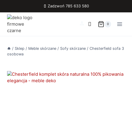
Przejdź
Zadzwoń 785 633 580
do
treści
0
/
Sklep
/
Meble skórzane
/
Sofy skórzane
/
Chesterfield sofa 3
osobowa