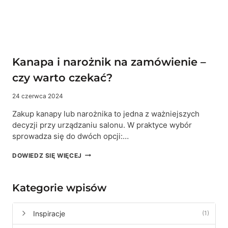
FUNKCJONALNOŚĆ
W
TWOIM
DOMU
Kanapa i narożnik na zamówienie –
czy warto czekać?
24 czerwca 2024
Zakup kanapy lub narożnika to jedna z ważniejszych
decyzji przy urządzaniu salonu. W praktyce wybór
sprowadza się do dwóch opcji:…
KANAPA
DOWIEDZ SIĘ WIĘCEJ
I
NAROŻNIK
NA
Kategorie wpisów
ZAMÓWIENIE
–
CZY
Inspiracje
(1)
WARTO
CZEKAĆ?