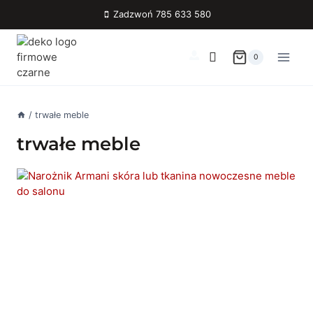
Przejdź
Zadzwoń 785 633 580
do
treści
0
/
trwałe meble
trwałe meble