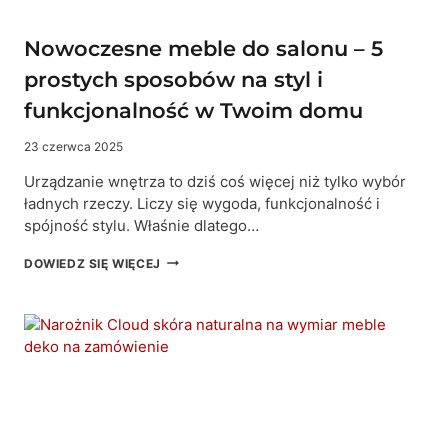
Nowoczesne meble do salonu – 5
prostych sposobów na styl i
funkcjonalność w Twoim domu
23 czerwca 2025
Urządzanie wnętrza to dziś coś więcej niż tylko wybór
ładnych rzeczy. Liczy się wygoda, funkcjonalność i
spójność stylu. Właśnie dlatego…
NOWOCZESNE
DOWIEDZ SIĘ WIĘCEJ
MEBLE
DO
SALONU
–
5
PROSTYCH
SPOSOBÓW
NA
STYL
I