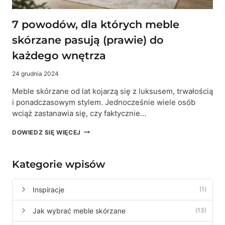
7 powodów, dla których meble
skórzane pasują (prawie) do
każdego wnętrza
24 grudnia 2024
Meble skórzane od lat kojarzą się z luksusem, trwałością
i ponadczasowym stylem. Jednocześnie wiele osób
wciąż zastanawia się, czy faktycznie…
7
DOWIEDZ SIĘ WIĘCEJ
POWODÓW,
DLA
KTÓRYCH
Kategorie wpisów
MEBLE
SKÓRZANE
PASUJĄ
Inspiracje
(1)
(PRAWIE)
DO
Jak wybrać meble skórzane
(13)
KAŻDEGO
WNĘTRZA