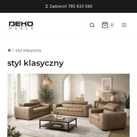
Przejdź
Zadzwoń 785 633 580
do
treści
0
/
styl klasyczny
styl klasyczny