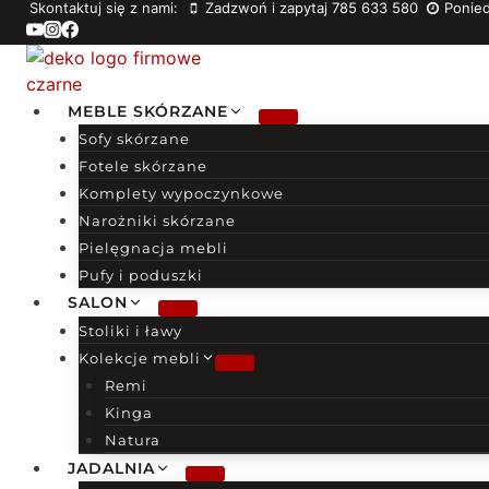
Skontaktuj się z nami:
Zadzwoń i zapytaj 785 633 580
Ponied
Przejdź
do
treści
MEBLE SKÓRZANE
Sofy skórzane
Fotele skórzane
Komplety wypoczynkowe
Narożniki skórzane
Pielęgnacja mebli
Pufy i poduszki
SALON
Stoliki i ławy
Kolekcje mebli
Remi
Kinga
Natura
JADALNIA