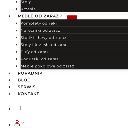
Stoły
Krzesła
MEBLE OD ZARAZ
Komplety od ręki
Narożniki od zaraz
Stoliki i ławy od zaraz
Stoły i krzesła od zaraz
Pufy od zaraz
Poduszki od zaraz
Meble pokojowe od zaraz
PORADNIK
BLOG
SERWIS
KONTAKT