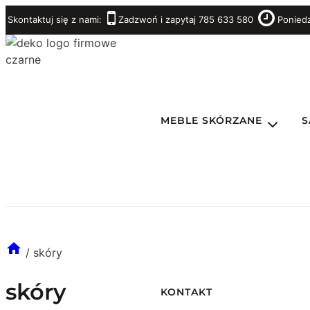
Przejdź
Skontaktuj się z nami:
Zadzwoń i zapytaj 785 633 580
Poniedz
do
treści
MEBLE SKÓRZANE
S
/
skóry
skóry
KONTAKT