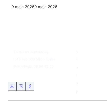
9 maja 2026
9 maja 2026
STRONA GŁÓ
SZYBKI KONTAKT
Meble
Formularz Kontaktowy
Salon
+48 785 633 580
Infolinia
Pon.-Niedz. 09:00-22:00
Meble od zaraz
Blog
NASZE PROFILE
Salony
Kontakt