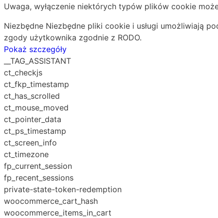
Uwaga, wyłączenie niektórych typów plików cookie może
Niezbędne
Niezbędne pliki cookie i usługi umożliwiają p
zgody użytkownika zgodnie z RODO.
Pokaż szczegóły
__TAG_ASSISTANT
ct_checkjs
ct_fkp_timestamp
ct_has_scrolled
ct_mouse_moved
ct_pointer_data
ct_ps_timestamp
ct_screen_info
ct_timezone
fp_current_session
fp_recent_sessions
private-state-token-redemption
woocommerce_cart_hash
woocommerce_items_in_cart