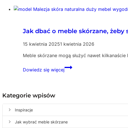
Jak dbać o meble skórzane, żeby s
15 kwietnia 2025
1 kwietnia 2026
Meble skórzane mogą służyć nawet kilkanaście 
Jak
Dowiedz się więcej
dbać
o
meble
skórzane,
Kategorie wpisów
żeby
służyły
Inspiracje
15
lat?
Jak wybrać meble skórzane