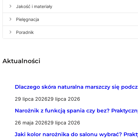
Najważniejsze
Jakość i materiały
zasady
Pielęgnacja
Poradnik
Aktualności
Dlaczego skóra naturalna marszczy się podc
29 lipca 2026
29 lipca 2026
Narożnik z funkcją spania czy bez? Praktycz
26 maja 2026
29 lipca 2026
Jaki kolor narożnika do salonu wybrać? Prak