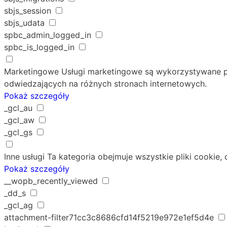
sbjs_session
sbjs_udata
spbc_admin_logged_in
spbc_is_logged_in
Marketingowe
Usługi marketingowe są wykorzystywane p
odwiedzających na różnych stronach internetowych.
Pokaż szczegóły
_gcl_au
_gcl_aw
_gcl_gs
Inne usługi
Ta kategoria obejmuje wszystkie pliki cookie, 
Pokaż szczegóły
__wopb_recently_viewed
_dd_s
_gcl_ag
attachment-filter71cc3c8686cfd14f5219e972e1ef5d4e