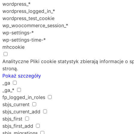
wordpress_*
wordpress_logged_in_*
wordpress_test_cookie
wp_woocommerce_session_*
wp-settings-*
wp-settings-time-*
mhcookie
Analityczne
Pliki cookie statystyk zbierają informacje o
stroną.
Pokaż szczegóły
_ga
_ga_*
fp_logged_in_roles
sbjs_current
sbjs_current_add
sbjs_first
sbjs_first_add
sbjs_migrations