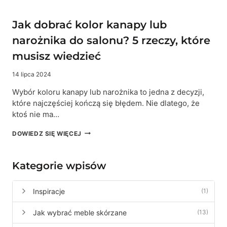
Jak dobrać kolor kanapy lub
narożnika do salonu? 5 rzeczy, które
musisz wiedzieć
14 lipca 2024
Wybór koloru kanapy lub narożnika to jedna z decyzji,
które najczęściej kończą się błędem. Nie dlatego, że
ktoś nie ma…
JAK
DOWIEDZ SIĘ WIĘCEJ
DOBRAĆ
KOLOR
KANAPY
Kategorie wpisów
LUB
NAROŻNIKA
DO
Inspiracje
(1)
SALONU?
5
Jak wybrać meble skórzane
(13)
RZECZY,
KTÓRE