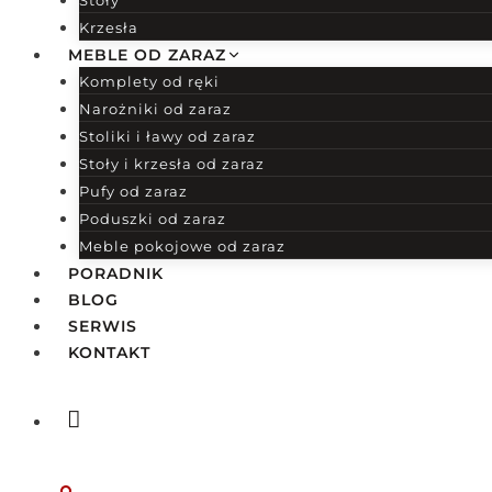
Stoły
Krzesła
MEBLE OD ZARAZ
Komplety od ręki
Narożniki od zaraz
Stoliki i ławy od zaraz
Stoły i krzesła od zaraz
Pufy od zaraz
Poduszki od zaraz
Meble pokojowe od zaraz
PORADNIK
BLOG
SERWIS
KONTAKT