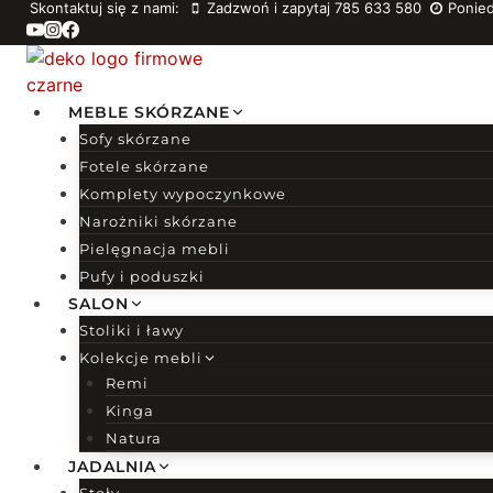
Skontaktuj się z nami:
Zadzwoń i zapytaj 785 633 580
Ponied
Przejdź
do
treści
MEBLE SKÓRZANE
Sofy skórzane
Fotele skórzane
Komplety wypoczynkowe
Narożniki skórzane
Pielęgnacja mebli
Pufy i poduszki
SALON
Stoliki i ławy
Kolekcje mebli
Remi
Kinga
Natura
JADALNIA