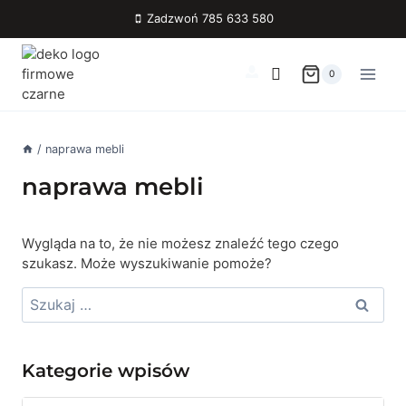
Przejdź
Zadzwoń 785 633 580
do
treści
0
/
naprawa mebli
naprawa mebli
Wygląda na to, że nie możesz znaleźć tego czego
szukasz. Może wyszukiwanie pomoże?
Szukaj:
Kategorie wpisów