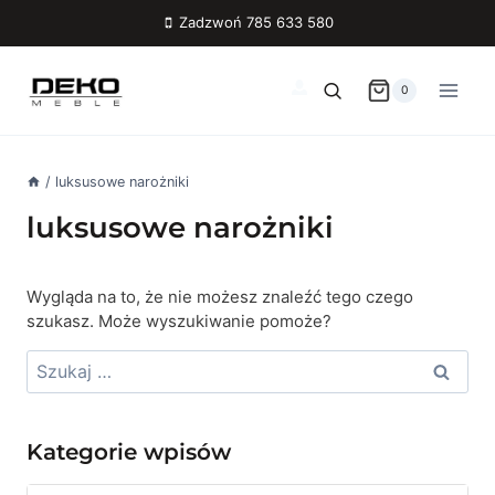
Przejdź
Zadzwoń 785 633 580
do
treści
0
/
luksusowe narożniki
luksusowe narożniki
Wygląda na to, że nie możesz znaleźć tego czego
szukasz. Może wyszukiwanie pomoże?
Szukaj:
Kategorie wpisów