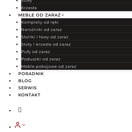
Stoły
Krzesła
MEBLE OD ZARAZ
Komplety od ręki
Narożniki od zaraz
Stoliki i ławy od zaraz
Stoły i krzesła od zaraz
Pufy od zaraz
Poduszki od zaraz
Meble pokojowe od zaraz
PORADNIK
BLOG
SERWIS
KONTAKT