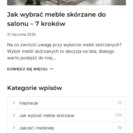
Jak wybrać meble skórzane do
salonu – 7 kroków
21 stycznia 2025
Na co zwrócić uwagę przy wyborze mebli skórzanych?
Wybór mebli skórzanych to decyzja na lata, dlatego
warto podejść do niej…
JAK
DOWIEDZ SIĘ WIĘCEJ
WYBRAĆ
MEBLE
SKÓRZANE
Kategorie wpisów
DO
SALONU
–
Inspiracje
(1)
7
KROKÓW
Jak wybrać meble skórzane
(13)
Jakość i materiały
(5)