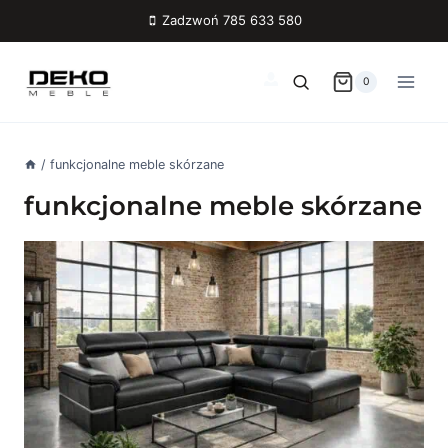
Przejdź
Zadzwoń 785 633 580
do
treści
0
/
funkcjonalne meble skórzane
funkcjonalne meble skórzane