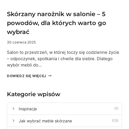
Skórzany narożnik w salonie – 5
powodów, dla których warto go
wybrać
30 czerwca 2025
Salon to przestrzeń, w której toczy się codzienne życie
– odpoczynek, spotkania i chwile dla siebie. Dlatego
wybór mebli do…
SKÓRZANY
DOWIEDZ SIĘ WIĘCEJ
NAROŻNIK
W
SALONIE
Kategorie wpisów
–
5
POWODÓW,
Inspiracje
(1)
DLA
KTÓRYCH
Jak wybrać meble skórzane
(13)
WARTO
GO