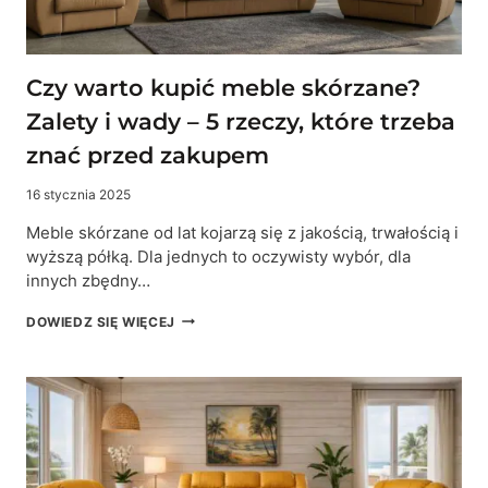
Czy warto kupić meble skórzane?
Zalety i wady – 5 rzeczy, które trzeba
znać przed zakupem
16 stycznia 2025
Meble skórzane od lat kojarzą się z jakością, trwałością i
wyższą półką. Dla jednych to oczywisty wybór, dla
innych zbędny…
CZY
DOWIEDZ SIĘ WIĘCEJ
WARTO
KUPIĆ
MEBLE
SKÓRZANE?
ZALETY
I
WADY
–