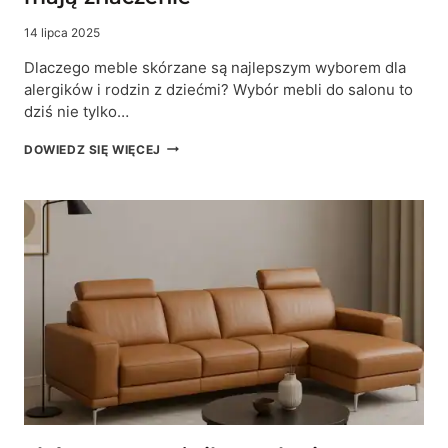
14 lipca 2025
Dlaczego meble skórzane są najlepszym wyborem dla
alergików i rodzin z dziećmi? Wybór mebli do salonu to
dziś nie tylko…
MEBLE
DOWIEDZ SIĘ WIĘCEJ
SKÓRZANE
DLA
ALERGIKÓW
I
RODZIN
Z
DZIEĆMI
–
8
POWODÓW,
KTÓRE
MAJĄ
ZNACZENIE