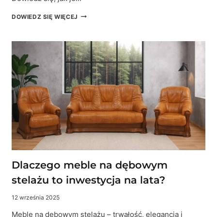
SKÓRZANE
DOWIEDZ SIĘ WIĘCEJ
MEBLE
W
PRZESTRZENIACH
PUBLICZNYCH
—
HOTELACH,
BIURACH,
RESTAURACJACH.
JAK
DOBRAĆ,
EKSPLOATOWAĆ
I
UZASADNIĆ
WYBÓR?
Dlaczego meble na dębowym
stelażu to inwestycja na lata?
12 września 2025
Meble na dębowym stelażu – trwałość, elegancja i