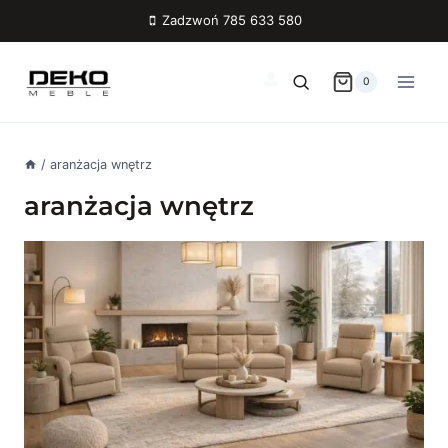
Przejdź
Zadzwoń 785 633 580
do
treści
0
/
aranżacja wnętrz
aranżacja wnętrz