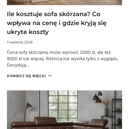
Ile kosztuje sofa skórzana? Co
wpływa na cenę i gdzie kryją się
ukryte koszty
1 kwietnia 2026
Cena sofy skórzanej może wynosić 3000 zł, ale też
9000 zł lub więcej. Różnica nie wynika tylko z wyglądu.
Decydują…
ILE
DOWIEDZ SIĘ WIĘCEJ
KOSZTUJE
SOFA
SKÓRZANA?
CO
WPŁYWA
NA
CENĘ
I
GDZIE
KRYJĄ