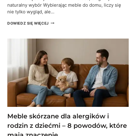
naturalny wybór Wybierając meble do domu, liczy się
nie tylko wygląd, ale…
DLACZEGO
DOWIEDZ SIĘ WIĘCEJ
MEBLE
NA
DĘBOWYM
STELAŻU
TO
INWESTYCJA
NA
LATA?
Meble skórzane dla alergików i
rodzin z dziećmi – 8 powodów, które
mają znaczenie