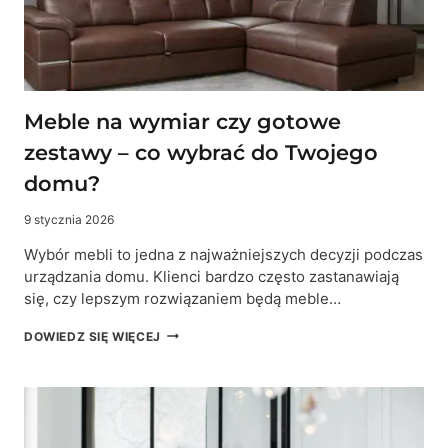
SIĘ
UKRYTE
KOSZTY
Meble na wymiar czy gotowe
zestawy – co wybrać do Twojego
domu?
9 stycznia 2026
Wybór mebli to jedna z najważniejszych decyzji podczas
urządzania domu. Klienci bardzo często zastanawiają
się, czy lepszym rozwiązaniem będą meble…
MEBLE
DOWIEDZ SIĘ WIĘCEJ
NA
WYMIAR
CZY
GOTOWE
ZESTAWY
–