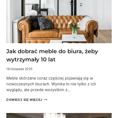
CO
WYBRAĆ
DO
TWOJEGO
DOMU?
Jak dobrać meble do biura, żeby
wytrzymały 10 lat
18 listopada 2025
Meble skórzane coraz częściej pojawiają się w
nowoczesnych biurach. Wynika to nie tylko z ich
wyglądu, ale przede wszystkim z…
JAK
DOWIEDZ SIĘ WIĘCEJ
DOBRAĆ
MEBLE
DO
BIURA,