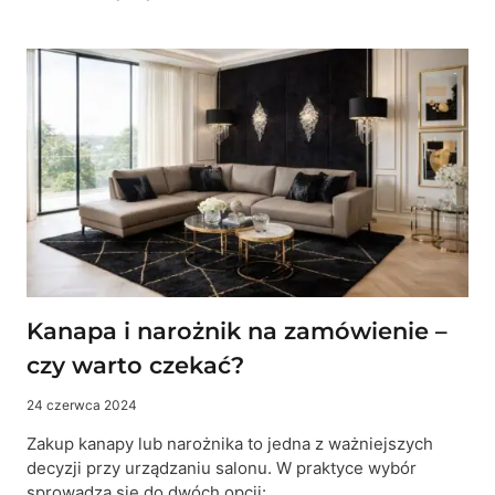
POWODÓW,
DLA
KTÓRYCH
MEBLE
SKÓRZANE
PASUJĄ
(PRAWIE)
DO
KAŻDEGO
WNĘTRZA
Kanapa i narożnik na zamówienie –
czy warto czekać?
24 czerwca 2024
Zakup kanapy lub narożnika to jedna z ważniejszych
decyzji przy urządzaniu salonu. W praktyce wybór
sprowadza się do dwóch opcji:…