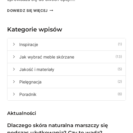
KANAPA
DOWIEDZ SIĘ WIĘCEJ
I
NAROŻNIK
NA
Kategorie wpisów
ZAMÓWIENIE
–
CZY
Inspiracje
(1)
WARTO
CZEKAĆ?
Jak wybrać meble skórzane
(13)
Jakość i materiały
(5)
Pielęgnacja
(2)
Poradnik
(6)
Aktualności
Dlaczego skóra naturalna marszczy się
podczas użytkowania? Czy to wada?