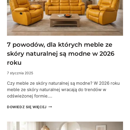
5
RZECZY,
KTÓRE
TRZEBA
ZNAĆ
PRZED
ZAKUPEM
7 powodów, dla których meble ze
skóry naturalnej są modne w 2026
roku
7 stycznia 2025
Czy meble ze skóry naturalnej są modne? W 2026 roku
meble ze skóry naturalnej wracają do trendów w
odświeżonej formie….
7
DOWIEDZ SIĘ WIĘCEJ
POWODÓW,
DLA
KTÓRYCH
MEBLE