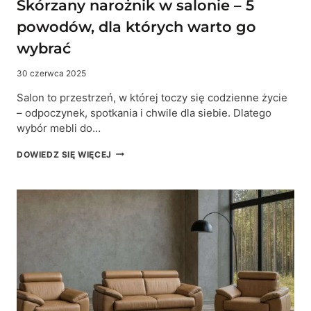
Skórzany narożnik w salonie – 5
powodów, dla których warto go
wybrać
30 czerwca 2025
Salon to przestrzeń, w której toczy się codzienne życie
– odpoczynek, spotkania i chwile dla siebie. Dlatego
wybór mebli do…
SKÓRZANY
DOWIEDZ SIĘ WIĘCEJ
NAROŻNIK
W
SALONIE
–
5
POWODÓW,
DLA
KTÓRYCH
WARTO
GO
WYBRAĆ