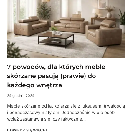
ZE
SKÓRY
NATURALNEJ
SĄ
MODNE
W
2026
ROKU
7 powodów, dla których meble
skórzane pasują (prawie) do
każdego wnętrza
24 grudnia 2024
Meble skórzane od lat kojarzą się z luksusem, trwałością
i ponadczasowym stylem. Jednocześnie wiele osób
wciąż zastanawia się, czy faktycznie…
7
DOWIEDZ SIĘ WIĘCEJ