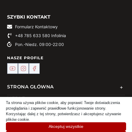
SZYBKI KONTAKT
Formularz Kontaktowy
+48 785 633 580
Infolinia
Pon.-Niedz. 09:00-22:00
NASZE PROFILE
+
STRONA GŁÓWNA
+
MEBLE
Ta strona używa plików cookie, aby poprawić Twoje doświadczenia
przeglądania i zapewnić prawidłowe funkcjonowanie strony.
+
KONTAKT
Korzystając dalej z tej strony, potwierdzasz i akceptujesz używanie
plików cookie.
Akceptuj wszystkie