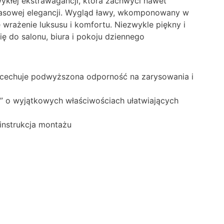
zwykłej ekstrawagancji, która zachwyci nawet
zasowej elegancji. Wygląd ławy, wkomponowany w
wrażenie luksusu i komfortu. Niezwykle piękny i
ię do salonu, biura i pokoju dziennego
at) cechuje podwyższona odporność na zarysowania i
t” o wyjątkowych właściwościach ułatwiających
instrukcja montażu