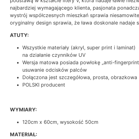
podstawą w kształcie litery V, która nadaje ławie nie
najbardziej wymagającego klienta, pasjonata ponadc
wystrój współczesnych mieszkań sprawia niesamowite 
oryginalny design sprawia, że ława doskonale nadaje s
ATUTY:
Wszystkie materiały (akryl, super print i lamin
na działanie czynników UV
Wersja matowa posiada powłokę „anti-fingerprin
usuwanie odcisków palców
Dołączona jest szczegółowa, prosta, obrazkowa 
POLSKI producent
WYMIARY:
120cm x 60cm, wysokość 50cm
MATERIAŁ: