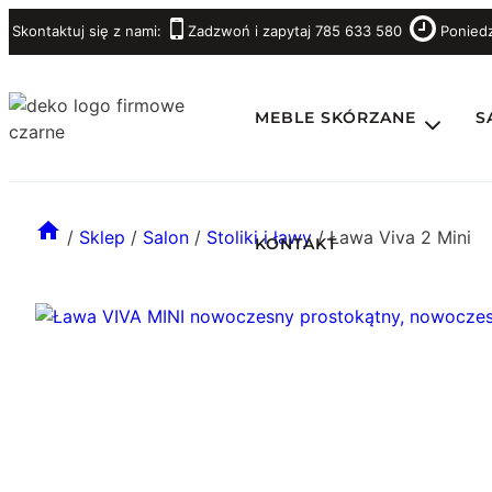
Przejdź
Skontaktuj się z nami:
Zadzwoń i zapytaj 785 633 580
Poniedz
do
treści
MEBLE SKÓRZANE
S
/
Sklep
/
Salon
/
Stoliki i ławy
/
Ława Viva 2 Mini
KONTAKT