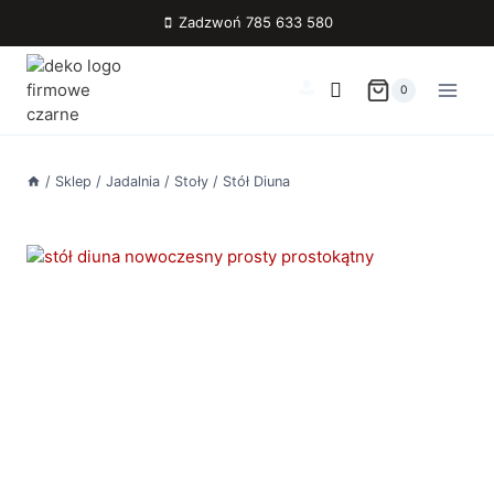
Przejdź
Zadzwoń 785 633 580
do
treści
0
/
Sklep
/
Jadalnia
/
Stoły
/
Stół Diuna