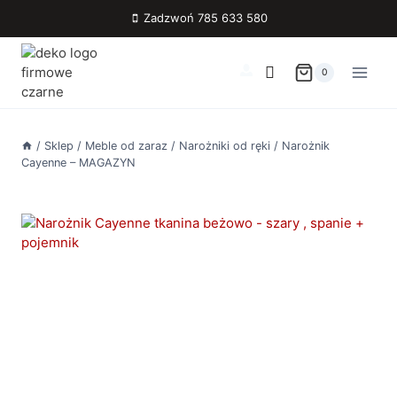
Przejdź
Zadzwoń 785 633 580
do
treści
0
/
Sklep
/
Meble od zaraz
/
Narożniki od ręki
/
Narożnik
Cayenne – MAGAZYN