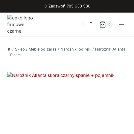
Przejdź
Zadzwoń 785 633 580
do
treści
0
/
Sklep
/
Meble od zaraz
/
Narożniki od ręki
/
Narożnik Atlanta
– Piasek