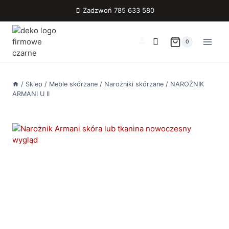
Przejdź
Zadzwoń 785 633 580
do
treści
0
/
Sklep
/
Meble skórzane
/
Narożniki skórzane
/
NAROŻNIK
ARMANI U II