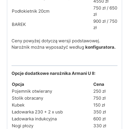
4550 zł
750 zł / 650
Podłokietnik 20cm
zł
900 zł / 750
BAREK
zł
Ceny powyżej dotyczą wersji podstawowej.
Narożnik można wyposażyć według
konfiguratora.
Opcje dodatkowe narożnika Armani U II:
Opcja
Cena
Pojemnik otwierany
250 zł
Stolik obracany
750 zł
Kubek
150 zł
Ładowarka 230 + 2 x usb
350 zł
Ładowarka indukcyjna
600 zł
Nogi płozy
330 zł