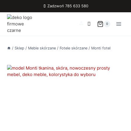
Przejdź
Zadzwoń 785 633 580
do
treści
0
/
Sklep
/
Meble skórzane
/
Fotele skórzane
/
Monti fotel