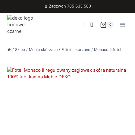
Przejdź
Zadzwoń 785 633 580
do
treści
0
/
Sklep
/
Meble skórzane
/
Fotele skórzane
/
Monaco II fotel