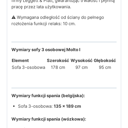
firmy Leggett & Platt, gwarantując trwałość i płynną
pracę przez lata użytkowania.
⚠️ Wymagana odległość od ściany do pełnego
rozłożenia funkcji relaks: 10 cm.
Wymiary sofy 3 osobowej Molto I
Element
Szerokość
Wysokość
Głębokość
Sofa 3-osobowa
178 cm
97 cm
95 cm
Wymiary funkcji spania (belgijska):
Sofa 3-osobowa:
135 × 189 cm
Wymiary funkcji spania (wózkowa):