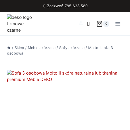
Przejdź
Zadzwoń 785 633 580
do
treści
0
/
Sklep
/
Meble skórzane
/
Sofy skórzane
/
Molto I sofa 3
osobowa