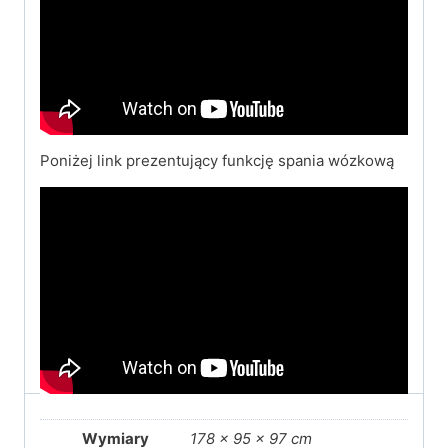
Poniżej link prezentujący funkcję spania wózkową
Wymiary
178 × 95 × 97 cm