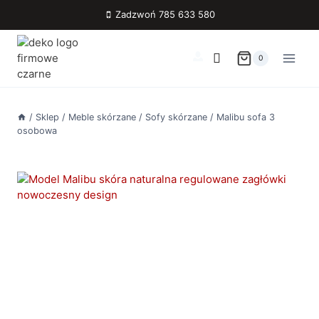
Przejdź
Zadzwoń 785 633 580
do
treści
0
/
Sklep
/
Meble skórzane
/
Sofy skórzane
/
Malibu sofa 3
osobowa