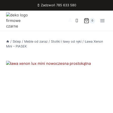
Przejdź
Zadzwoń 785 633 580
do
treści
0
/
Sklep
/
Meble od zaraz
/
Stoliki i ławy od ręki
/
Ława Xenon
Mini – PIASEK