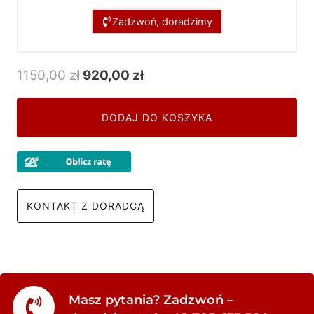
Zadzwoń, doradzimy
Pierwotna
Aktualna
1150,00
zł
920,00
zł
cena
cena
wynosiła:
wynosi:
DODAJ DO KOSZYKA
1150,00 zł.
920,00 zł.
KONTAKT Z DORADCĄ
Masz pytania? Zadzwoń –