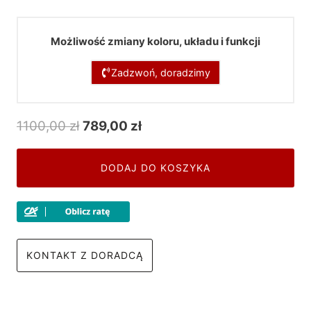
Możliwość zmiany koloru, układu i funkcji
Zadzwoń, doradzimy
Pierwotna
Aktualna
1100,00
zł
789,00
zł
cena
cena
wynosiła:
wynosi:
DODAJ DO KOSZYKA
1100,00 zł.
789,00 zł.
KONTAKT Z DORADCĄ