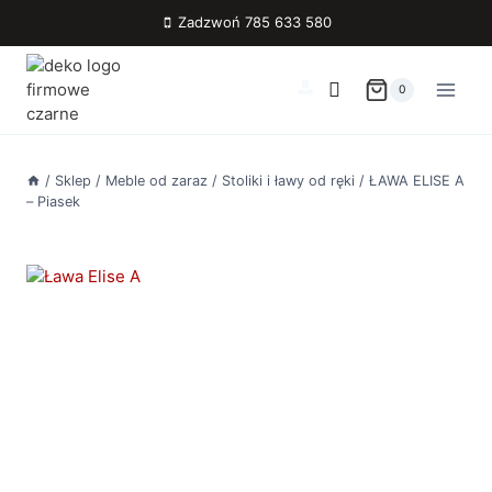
Przejdź
Zadzwoń 785 633 580
do
treści
0
/
Sklep
/
Meble od zaraz
/
Stoliki i ławy od ręki
/
ŁAWA ELISE A
– Piasek