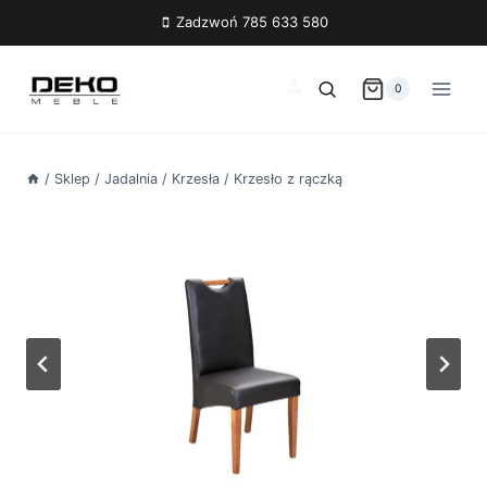
Przejdź
Zadzwoń 785 633 580
do
treści
0
/
Sklep
/
Jadalnia
/
Krzesła
/
Krzesło z rączką