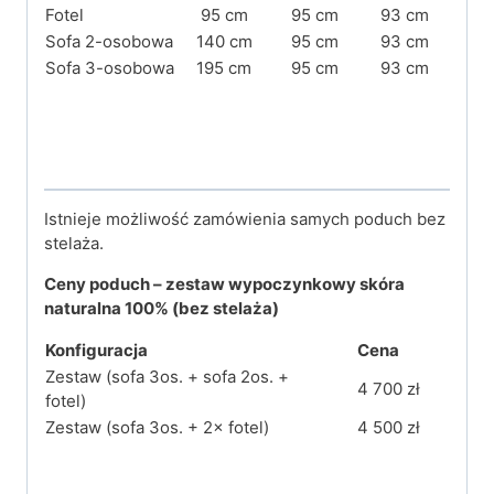
Fotel
95 cm
95 cm
93 cm
Sofa 2-osobowa
140 cm
95 cm
93 cm
Sofa 3-osobowa
195 cm
95 cm
93 cm
Istnieje możliwość zamówienia samych poduch bez
stelaża.
Ceny
poduch
– zestaw wypoczynkowy skóra
naturalna 100%
(bez stelaża)
Konfiguracja
Cena
Zestaw (sofa 3os. + sofa 2os. +
4 700 zł
fotel)
Zestaw (sofa 3os. + 2× fotel)
4 500 zł