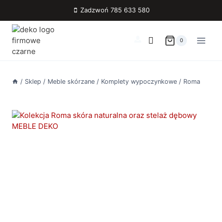
Przejdź
Zadzwoń 785 633 580
do
treści
0
/
Sklep
/
Meble skórzane
/
Komplety wypoczynkowe
/
Roma