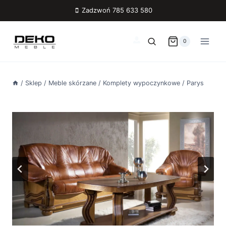
Przejdź
Zadzwoń 785 633 580
do
treści
0
/
Sklep
/
Meble skórzane
/
Komplety wypoczynkowe
/
Parys