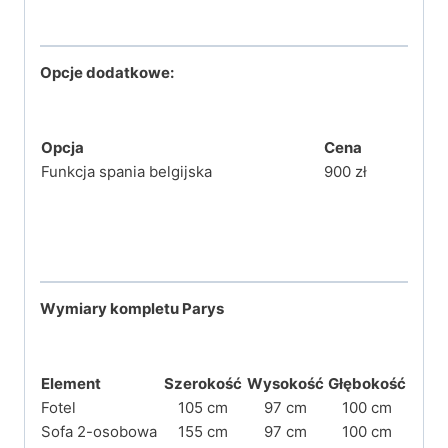
Opcje dodatkowe:
Opcja
Cena
Funkcja spania belgijska
900 zł
Wymiary kompletu Parys
Element
Szerokość
Wysokość
Głębokość
Fotel
105 cm
97 cm
100 cm
Sofa 2-osobowa
155 cm
97 cm
100 cm