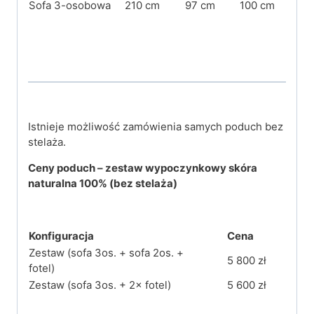
Sofa 3-osobowa
210 cm
97 cm
100 cm
Istnieje możliwość zamówienia samych poduch bez
stelaża.
Ceny
poduch
– zestaw wypoczynkowy skóra
naturalna 100%
(bez stelaża)
Konfiguracja
Cena
Zestaw (sofa 3os. + sofa 2os. +
5 800 zł
fotel)
Zestaw (sofa 3os. + 2× fotel)
5 600 zł