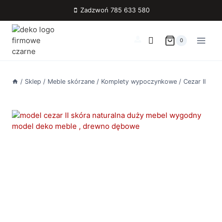
Przejdź
Zadzwoń 785 633 580
do
treści
0
/
Sklep
/
Meble skórzane
/
Komplety wypoczynkowe
/
Cezar II