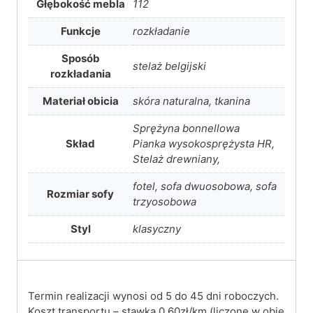
Głębokość mebla
112
Funkcje
rozkładanie
Sposób
stelaż belgijski
rozkładania
Materiał obicia
skóra naturalna, tkanina
Sprężyna bonnellowa
Skład
Pianka wysokosprężysta HR,
Stelaż drewniany,
fotel, sofa dwuosobowa, sofa
Rozmiar sofy
trzyosobowa
Styl
klasyczny
Termin realizacji wynosi od 5 do 45 dni roboczych.
Koszt transportu – stawka 0.60zł/km (liczone w obie