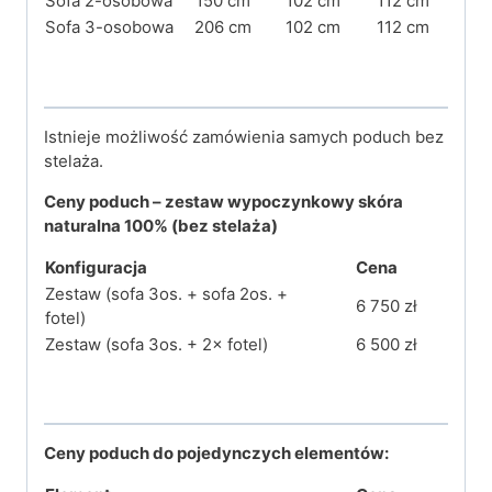
Sofa 2-osobowa
150 cm
102 cm
112 cm
Sofa 3-osobowa
206 cm
102 cm
112 cm
Istnieje możliwość zamówienia samych poduch bez
stelaża.
Ceny
poduch
– zestaw wypoczynkowy skóra
naturalna 100%
(bez stelaża)
Konfiguracja
Cena
Zestaw (sofa 3os. + sofa 2os. +
6 750 zł
fotel)
Zestaw (sofa 3os. + 2× fotel)
6 500 zł
Ceny
poduch do
pojedynczych elementów: