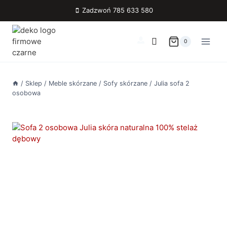
Przejdź
Zadzwoń 785 633 580
do
treści
0
/
Sklep
/
Meble skórzane
/
Sofy skórzane
/
Julia sofa 2
osobowa