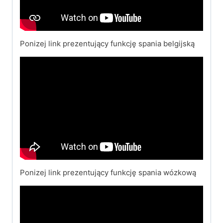
Ponizej link prezentujący funkcję spania belgijską
Ponizej link prezentujący funkcję spania wózkową