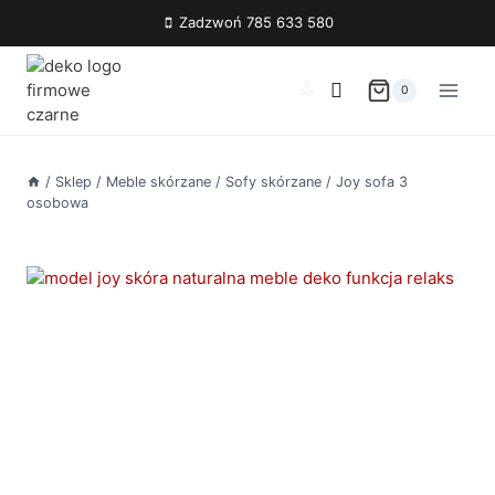
Przejdź
Zadzwoń 785 633 580
do
treści
0
/
Sklep
/
Meble skórzane
/
Sofy skórzane
/
Joy sofa 3
osobowa