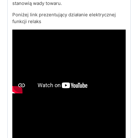
stanowią wady towaru.
Poniżej link prezentujący działanie elektrycznej
funkcji relaks