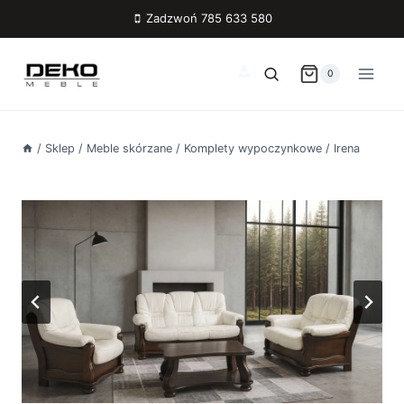
Przejdź
Zadzwoń 785 633 580
do
treści
0
/
Sklep
/
Meble skórzane
/
Komplety wypoczynkowe
/
Irena