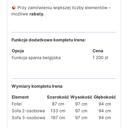
Przy zamówieniu większej liczby elementów –
możliwe
rabaty.
Funkcje dodatkowe kompletu Irena:
Opcja
Cena
Funkcja spania belgijska
1 200 zł
Wymiary kompletu Irena
Element
Szerokość
Wysokość
Głębokość
Fotel
87 cm
97 cm
94 cm
Sofa 2-osobowa
133 cm
97 cm
94 cm
Sofa 3-osobowa
187 cm
97 cm
94 cm