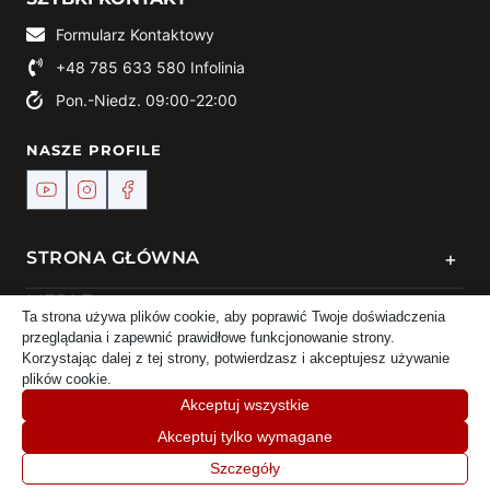
Formularz Kontaktowy
+48 785 633 580
Infolinia
Pon.-Niedz. 09:00-22:00
NASZE PROFILE
+
STRONA GŁÓWNA
+
MEBLE
Ta strona używa plików cookie, aby poprawić Twoje doświadczenia
przeglądania i zapewnić prawidłowe funkcjonowanie strony.
+
KONTAKT
Korzystając dalej z tej strony, potwierdzasz i akceptujesz używanie
plików cookie.
Akceptuj wszystkie
Akceptuj tylko wymagane
© 2024 Meble DEKO | Powered by
TREJKA
Szczegóły
Home
Sklep
Koszyk
Moje konto