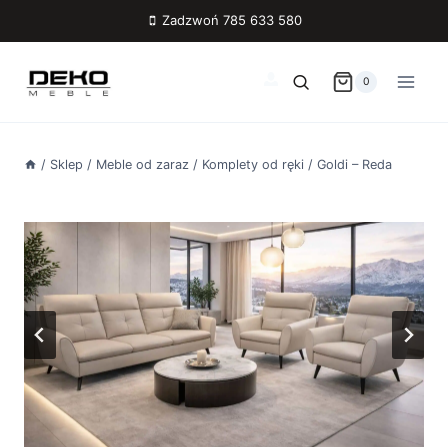
Przejdź
Zadzwoń 785 633 580
do
treści
0
/
Sklep
/
Meble od zaraz
/
Komplety od ręki
/
Goldi – Reda