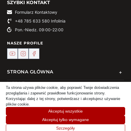
SZYBKI KONTAKT
Formularz Kontaktowy
+48 785 633 580
Infolinia
Pon.-Niedz. 09:00-22:00
NASZE PROFILE
+
STRONA GŁÓWNA
+
MEBLE
Ta strona używa plików cookie, aby poprawić Twoje doświadczenia
przeglądania i zapewnić prawidłowe funkcjonowanie strony.
+
KONTAKT
Korzystając dalej z tej strony, potwierdzasz i akceptujesz używanie
plików cookie.
Akceptuj wszystkie
Akceptuj tylko wymagane
© 2024 Meble DEKO | Powered by
TREJKA
Szczegóły
Home
Sklep
Koszyk
Moje konto