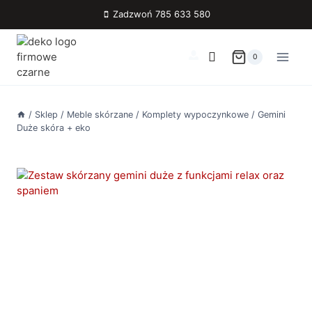
Przejdź
Zadzwoń 785 633 580
do
treści
0
/
Sklep
/
Meble skórzane
/
Komplety wypoczynkowe
/
Gemini
Duże skóra + eko