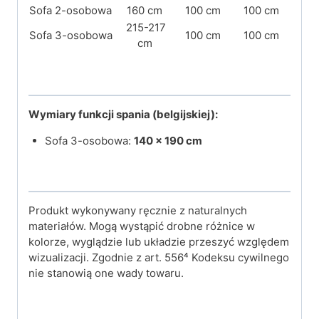
Sofa 2-osobowa
160 cm
100 cm
100 cm
215-217
Sofa 3-osobowa
100 cm
100 cm
cm
Wymiary funkcji spania (belgijskiej):
Sofa 3-osobowa:
140 × 190 cm
Produkt wykonywany ręcznie z naturalnych
materiałów. Mogą wystąpić drobne różnice w
kolorze, wyglądzie lub układzie przeszyć względem
wizualizacji. Zgodnie z art. 556⁴ Kodeksu cywilnego
nie stanowią one wady towaru.